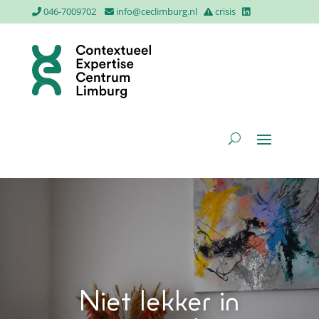
046-7009702
info@ceclimburg.nl
crisis
Niet lekker in