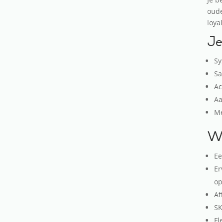
oude
loya
Je
Sy
Sa
Ac
Aa
Me
Wa
Ee
Er
op
Af
SK
Fl