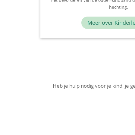
Het bevorderen van de ouder-kindband d
hechting.
Meer over Kinderl
Heb je hulp nodig voor je kind, je 