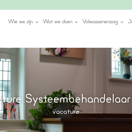
Wie we zijn
Wat we doen
Volwassenenzorg
J
ture Systeembehandelaar
vacature