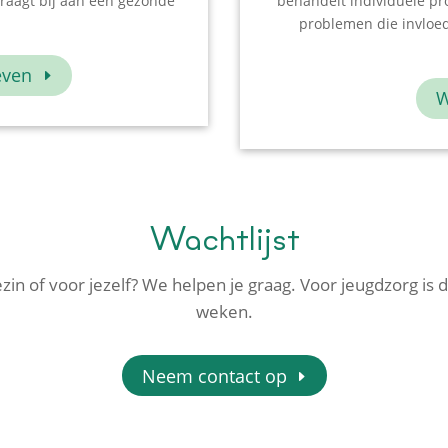
raagt bij aan een gezonde
behandelt individuele pr
problemen die invloed
even
W
Wachtlijst
gezin of voor jezelf? We helpen je graag. Voor jeugdzorg 
weken.
Neem contact op