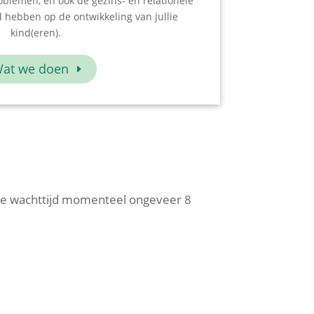
oblemen, en ook de gezins- en relationele
 hebben op de ontwikkeling van jullie
kind(eren).
at we doen
is de wachttijd momenteel ongeveer 8