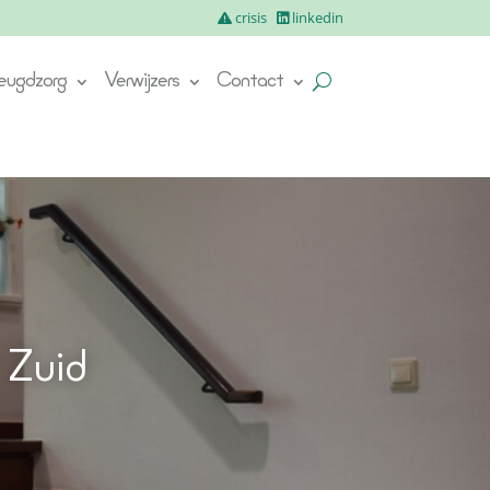
crisis
linkedin
eugdzorg
Verwijzers
Contact
 Zuid