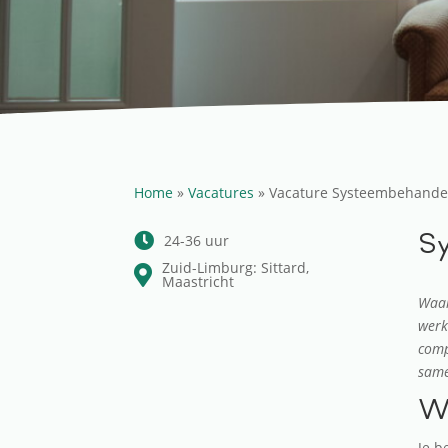
Home
»
Vacatures
»
Vacature Systeembehande
Sy
24-36 uur
Zuid-Limburg: Sittard,
Maastricht
Waar
werk
comp
same
Wa
Je b