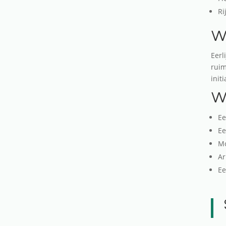
Ri
Wa
Eerl
ruim
init
Wa
Ee
Ee
Mo
Ar
Ee