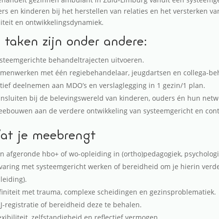
rs en kinderen bij het herstellen van relaties en het versterken va
liteit en ontwikkelingsdynamiek.
 taken zijn onder andere:
steemgerichte behandeltrajecten uitvoeren.
menwerken met één regiebehandelaar, jeugdartsen en collega-be
tief deelnemen aan MDO’s en verslaglegging in 1 gezin/1 plan.
nsluiten bij de belevingswereld van kinderen, ouders én hun netw
ebouwen aan de verdere ontwikkeling van systeemgericht en cont
t je meebrengt
n afgeronde hbo+ of wo-opleiding in (ortho)pedagogiek, psychologi
varing met systeemgericht werken of bereidheid om je hierin verde
leiding).
finiteit met trauma, complexe scheidingen en gezinsproblematiek.
J-registratie of bereidheid deze te behalen.
exibiliteit, zelfstandigheid en reflectief vermogen.