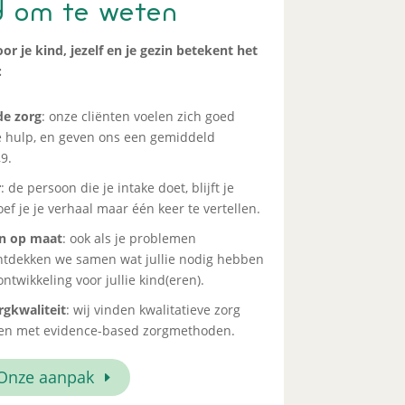
 om te weten
or je kind, jezelf en je gezin betekent het
:
e zorg
: onze cliënten voelen zich goed
 hulp, en geven ons een gemiddeld
9.
r
: de persoon die je intake doet, blijft je
f je je verhaal maar één keer te vertellen.
en op maat
: ook als je problemen
ontdekken we samen wat jullie nodig hebben
twikkeling voor jullie kind(eren).
gkwaliteit
: wij vinden kwalitatieve zorg
ken met evidence-based zorgmethoden.
Onze aanpak