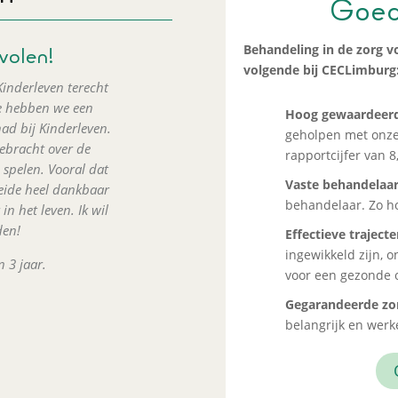
Goed
Behandeling in de zorg vo
volen!
volgende bij CECLimburg
Kinderleven terecht
e hebben we een
Hoog gewaardeerd
had bij Kinderleven.
geholpen met onze
gebracht over de
rapportcijfer van 8,
 spelen. Vooral dat
Vaste behandelaa
 beide heel dankbaar
behandelaar. Zo hoe
in het leven. Ik wil
den!
Effectieve traject
ingewikkeld zijn, 
 3 jaar.
voor een gezonde on
Gegarandeerde zor
belangrijk en wer